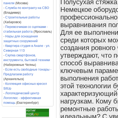
Полусухая стяжка
панели
(Москва)
-
Служба по контракту на СВО
Немецкое оборудо
(Владимир)
профессионально.
-
Строительные работы
(Хабаровск)
выравнивания пол
-
Перевозчикам со сцепками -
Для ее выполнени
стабильная работа
(Ярославль)
-
Нары для оснащения
среди которых мо
защитных сооружений
-
Квартира студия в Анапе - ул.
создания ровного
Северная 113
утверждают, что 
-
Скупка смартфонов,
инструмента, бытовой техники
способ выравнив
(Набережные Челны)
-
Если есть свободные тонары -
ключевым парамет
Предлагаем работу
выполнения работ
(Архангельск)
-
Коллекция офисных кресел
этой технологии 
SitUp
характеризующий
-
Логопедический центр
Логоплюс - эффективная
нагрузкам. Кому 
помощь
(Екатеринбург)
ремонтные работы
идеальным? С уве