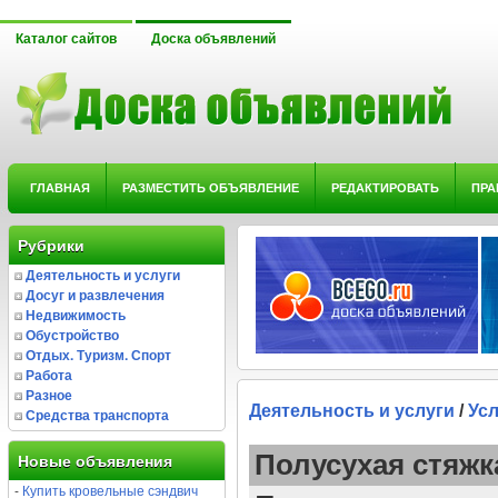
Каталог сайтов
Доска объявлений
ГЛАВНАЯ
РАЗМЕСТИТЬ ОБЪЯВЛЕНИЕ
РЕДАКТИРОВАТЬ
ПРА
Рубрики
Деятельность и услуги
Досуг и развлечения
Недвижимость
Обустройство
Отдых. Туризм. Спорт
Работа
Разное
Деятельность и услуги
/
Усл
Средства транспорта
Полусухая стяжк
Новые объявления
-
Купить кровельные сэндвич