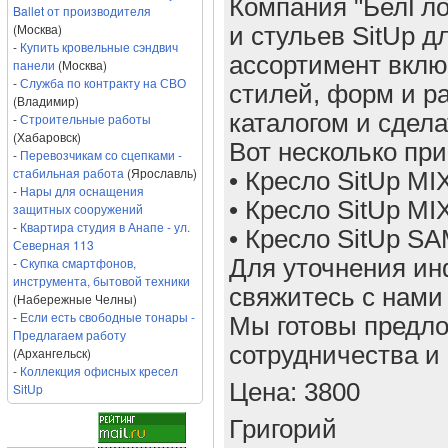
Компания "БелГло
Ballet от производителя
(Москва)
и стульев SitUp 
-
Купить кровельные сэндвич
ассортимент вклю
панели
(Москва)
-
Служба по контракту на СВО
стилей, форм и р
(Владимир)
каталогом и сдела
-
Строительные работы
(Хабаровск)
Вот несколько пр
-
Перевозчикам со сцепками -
стабильная работа
(Ярославль)
• Кресло SitUp MI
-
Нары для оснащения
• Кресло SitUp MI
защитных сооружений
-
Квартира студия в Анапе - ул.
• Кресло SitUp S
Северная 113
-
Скупка смартфонов,
Для уточнения и
инструмента, бытовой техники
свяжитесь с нами 
(Набережные Челны)
-
Если есть свободные тонары -
Мы готовы предл
Предлагаем работу
сотрудничества и
(Архангельск)
-
Коллекция офисных кресел
Цена: 3800
SitUp
Григорий