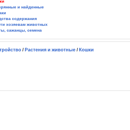
ки
ерянные и найденные
аки
дства содержания
уги хозяевам животных
ты, сажанцы, семена
тройство
/
Растения и животные
/
Кошки