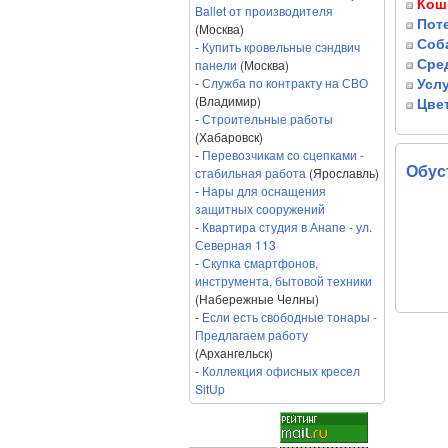
Кош
Ballet от производителя
Пот
(Москва)
Соб
-
Купить кровельные сэндвич
панели
(Москва)
Сре
-
Служба по контракту на СВО
Усл
(Владимир)
Цве
-
Строительные работы
(Хабаровск)
-
Перевозчикам со сцепками -
Обус
стабильная работа
(Ярославль)
-
Нары для оснащения
защитных сооружений
-
Квартира студия в Анапе - ул.
Северная 113
-
Скупка смартфонов,
инструмента, бытовой техники
(Набережные Челны)
-
Если есть свободные тонары -
Предлагаем работу
(Архангельск)
-
Коллекция офисных кресел
SitUp