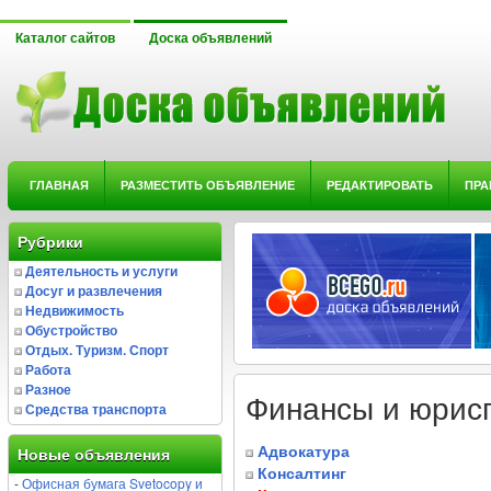
Каталог сайтов
Доска объявлений
ГЛАВНАЯ
РАЗМЕСТИТЬ ОБЪЯВЛЕНИЕ
РЕДАКТИРОВАТЬ
ПРА
Рубрики
Деятельность и услуги
Досуг и развлечения
Недвижимость
Обустройство
Отдых. Туризм. Спорт
Работа
Разное
Финансы и юрис
Средства транспорта
Адвокатура
Новые объявления
Консалтинг
-
Офисная бумага Svetocopy и