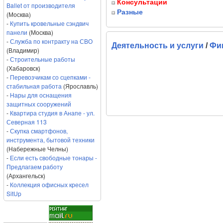
Консультации
Ballet от производителя
Разные
(Москва)
-
Купить кровельные сэндвич
панели
(Москва)
-
Служба по контракту на СВО
Деятельность и услуги
/
Фи
(Владимир)
-
Строительные работы
(Хабаровск)
-
Перевозчикам со сцепками -
стабильная работа
(Ярославль)
-
Нары для оснащения
защитных сооружений
-
Квартира студия в Анапе - ул.
Северная 113
-
Скупка смартфонов,
инструмента, бытовой техники
(Набережные Челны)
-
Если есть свободные тонары -
Предлагаем работу
(Архангельск)
-
Коллекция офисных кресел
SitUp