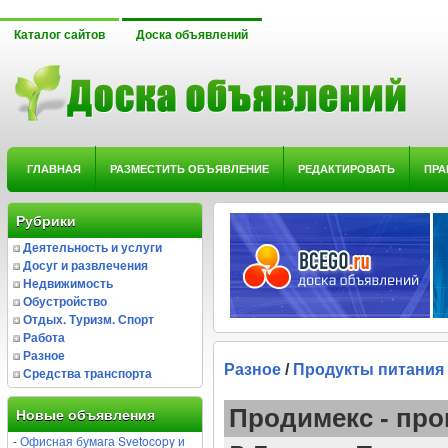
Каталог сайтов
Доска объявлений
ГЛАВНАЯ
РАЗМЕСТИТЬ ОБЪЯВЛЕНИЕ
РЕДАКТИРОВАТЬ
ПРА
Рубрики
Деятельность и услуги
Досуг и развлечения
Недвижимость
Обустройство
Отдых. Туризм. Спорт
Работа
Разное
Разное
/
Продукты питания
Средства транспорта
Продимекс - про
Новые объявления
-
Офисная бумага Svetocopy и