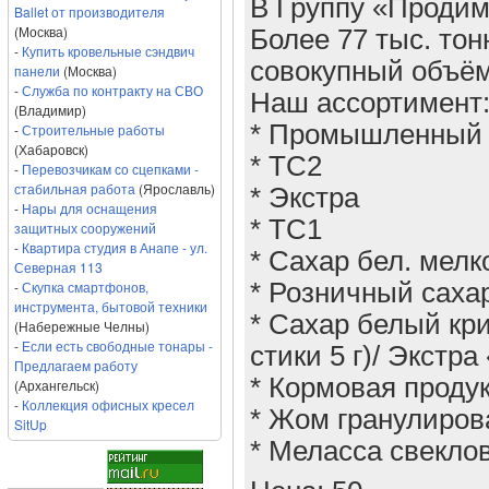
В Группу «Продим
Ballet от производителя
(Москва)
Более 77 тыс. тонн
-
Купить кровельные сэндвич
совокупный объём
панели
(Москва)
-
Служба по контракту на СВО
Наш ассортимент
(Владимир)
* Промышленный 
-
Строительные работы
(Хабаровск)
* ТС2
-
Перевозчикам со сцепками -
стабильная работа
(Ярославль)
* Экстра
-
Нары для оснащения
* ТС1
защитных сооружений
-
Квартира студия в Анапе - ул.
* Сахар бел. мелк
Северная 113
-
Скупка смартфонов,
* Розничный саха
инструмента, бытовой техники
* Сахар белый кр
(Набережные Челны)
-
Если есть свободные тонары -
стики 5 г)/ Экстра 
Предлагаем работу
* Кормовая проду
(Архангельск)
-
Коллекция офисных кресел
* Жом гранулиро
SitUp
* Меласса свекло