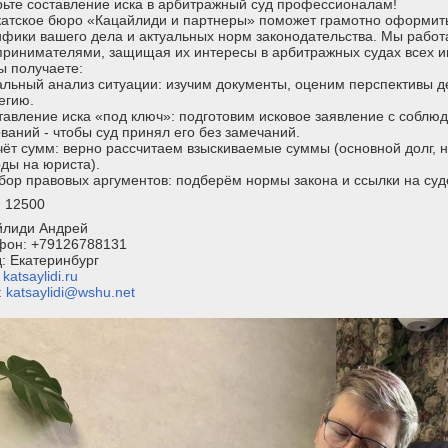
ьте составление иска в арбитражный суд профессионалам!
атское бюро «Кацайлиди и партнеры» поможет грамотно оформить 
фики вашего дела и актуальных норм законодательства. Мы работ
принимателями, защищая их интересы в арбитражных судах всех и
ы получаете:
альный анализ ситуации: изучим документы, оценим перспективы 
егию.
тавление иска «под ключ»: подготовим исковое заявление с соблю
ваний - чтобы суд принял его без замечаний.
чёт сумм: верно рассчитаем взыскиваемые суммы (основной долг, н
ды на юриста).
бор правовых аргументов: подберём нормы закона и ссылки на суд
: 12500
йлиди Андрей
фон: +79126788131
: Екатеринбург
:
katsaylidi.ru
:
katsaylidi@wshu.net