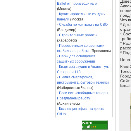
Довер
Ballet от производителя
Адвок
(Москва)
специ
-
Купить кровельные сэндвич
пред
панели
(Москва)
Что в
-
Служба по контракту на СВО
* Дет
(Владимир)
страт
* Сос
-
Строительные работы
требо
(Хабаровск)
* Рас
-
Перевозчикам со сцепками -
расхо
стабильная работа
(Ярославль)
* Под
-
Нары для оснащения
Цена
защитных сооружений
-
Квартира студия в Анапе - ул.
Каца
Северная 113
Теле
Город
-
Скупка смартфонов,
Сайт
инструмента, бытовой техники
Email
(Набережные Челны)
-
Если есть свободные тонары -
Предлагаем работу
(Архангельск)
-
Коллекция офисных кресел
SitUp