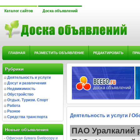
Каталог сайтов
Доска объявлений
ГЛАВНАЯ
РАЗМЕСТИТЬ ОБЪЯВЛЕНИЕ
РЕДАКТИРОВАТЬ
ПРА
Рубрики
Деятельность и услуги
Досуг и развлечения
Недвижимость
Обустройство
Отдых. Туризм. Спорт
Работа
Разное
Деятельность и услуги
/
Об
Средства транспорта
ПАО Уралкалий 
Новые объявления
-
Офисная бумага Svetocopy и