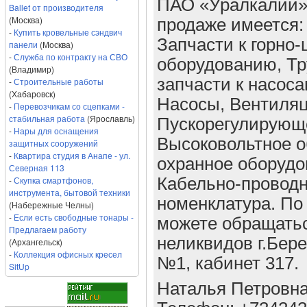
ПАО «Уралкалий» 
Ballet от производителя
(Москва)
продаже имеется:
-
Купить кровельные сэндвич
Запчасти к горно
панели
(Москва)
-
Служба по контракту на СВО
оборудованию, Тр
(Владимир)
запчасти к насос
-
Строительные работы
(Хабаровск)
Насосы, Вентиляц
-
Перевозчикам со сцепками -
стабильная работа
(Ярославль)
Пускорегулирующе
-
Нары для оснащения
Высоковольтное о
защитных сооружений
-
Квартира студия в Анапе - ул.
охранное оборудо
Северная 113
-
Скупка смартфонов,
Кабельно-проводн
инструмента, бытовой техники
номенклатура. По
(Набережные Челны)
-
Если есть свободные тонары -
можете обращатьс
Предлагаем работу
неликвидов г.Бере
(Архангельск)
-
Коллекция офисных кресел
№1, кабинет 317.
SitUp
Наталья Петровн