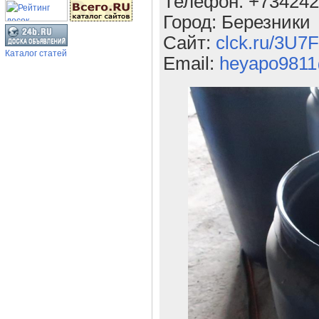
Телефон: +73424
Город: Березники
Сайт:
clck.ru/3U7F
Каталог статей
Email:
heyapo9811