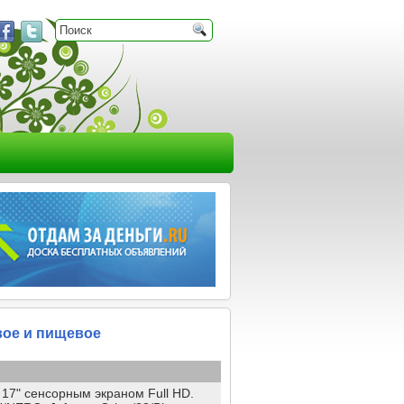
вое и пищевое
17" сенсорным экраном Full HD.