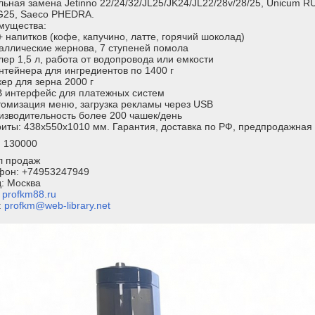
ьная замена Jetinno 22/24/32/JL25/JK24/JL22/28v/28/25, Unicum RU
G25, Saeco PHEDRA.
мущества:
+ напитков (кофе, капучино, латте, горячий шоколад)
аллические жернова, 7 ступеней помола
лер 1,5 л, работа от водопровода или емкости
онтейнера для ингредиентов по 1400 г
кер для зерна 2000 г
B интерфейс для платежных систем
томизация меню, загрузка рекламы через USB
изводительность более 200 чашек/день
иты: 438x550x1010 мм. Гарантия, доставка по РФ, предпродажная 
: 130000
л продаж
фон: +74953247949
: Москва
:
profkm88.ru
:
profkm@web-library.net