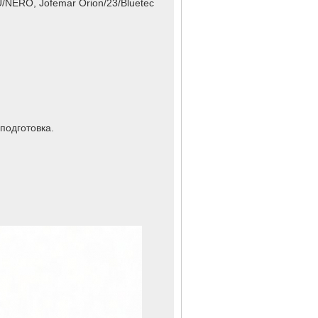
/NERO, Jofemar Orion/23/Bluetec
подготовка.