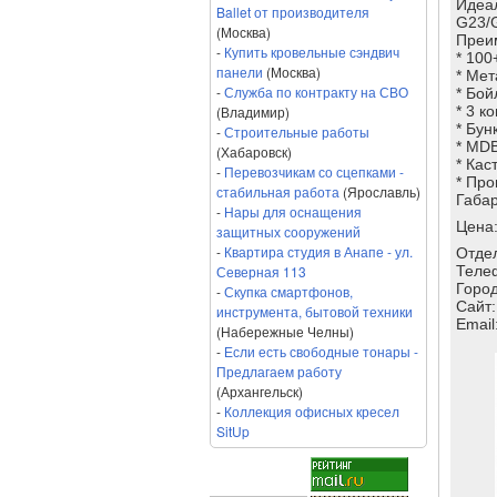
Идеал
Ballet от производителя
G23/
(Москва)
Преи
-
Купить кровельные сэндвич
* 100
панели
(Москва)
* Мет
-
Служба по контракту на СВО
* Бой
(Владимир)
* 3 к
* Бун
-
Строительные работы
* MD
(Хабаровск)
* Кас
-
Перевозчикам со сцепками -
* Про
стабильная работа
(Ярославль)
Габар
-
Нары для оснащения
Цена
защитных сооружений
-
Квартира студия в Анапе - ул.
Отде
Северная 113
Теле
Город
-
Скупка смартфонов,
Сайт
инструмента, бытовой техники
Email
(Набережные Челны)
-
Если есть свободные тонары -
Предлагаем работу
(Архангельск)
-
Коллекция офисных кресел
SitUp