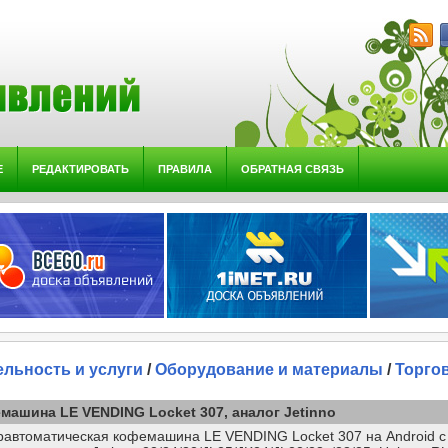
Е
РЕДАКТИРОВАТЬ
ПРАВИЛА
ОБРАТНАЯ СВЯЗЬ
ельность и услуги
/
Оборудование и материалы
/
Торго
машина LE VENDING Locket 307, аналог Jetinno
автоматическая кофемашина LE VENDING Locket 307 на Android с 