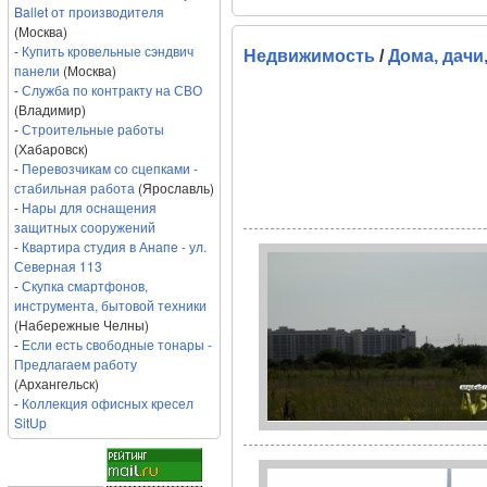
Ballet от производителя
(Москва)
-
Купить кровельные сэндвич
Недвижимость
/
Дома, дачи
панели
(Москва)
-
Служба по контракту на СВО
(Владимир)
-
Строительные работы
(Хабаровск)
-
Перевозчикам со сцепками -
стабильная работа
(Ярославль)
-
Нары для оснащения
защитных сооружений
-
Квартира студия в Анапе - ул.
Северная 113
-
Скупка смартфонов,
инструмента, бытовой техники
(Набережные Челны)
-
Если есть свободные тонары -
Предлагаем работу
(Архангельск)
-
Коллекция офисных кресел
SitUp