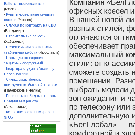
Компания «БелГло
Ballet от производителя
(Москва)
офисных кресел и
-
Купить кровельные сэндвич
В нашей новой ли
панели
(Москва)
-
Служба по контракту на СВО
разных стилей, ф
(Владимир)
отличаются оптим
-
Строительные работы
(Хабаровск)
обеспечивает пра
-
Перевозчикам со сцепками -
стабильная работа
(Ярославль)
максимальный ко
-
Нары для оснащения
стили: от классик
защитных сооружений
-
Квартира студия в Анапе - ул.
сможете создать 
Северная 113
-
Скупка смартфонов,
помещении. Разно
инструмента, бытовой техники
выбрать модели д
(Набережные Челны)
-
Если есть свободные тонары -
зон ожидания и ч
Предлагаем работу
по телефону или 
(Архангельск)
-
Коллекция офисных кресел
дополнительную 
SitUp
«БелГлобал» — в
комфортной и здо