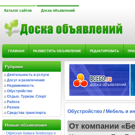
Каталог сайтов
Доска объявлений
ГЛАВНАЯ
РАЗМЕСТИТЬ ОБЪЯВЛЕНИЕ
РЕДАКТИРОВАТЬ
ПРА
Рубрики
Деятельность и услуги
Досуг и развлечения
Недвижимость
Обустройство
Отдых. Туризм. Спорт
Работа
Разное
Обустройство
/
Мебель и и
Средства транспорта
От компании «Бе
Новые объявления
-
Офисная бумага Svetocopy и