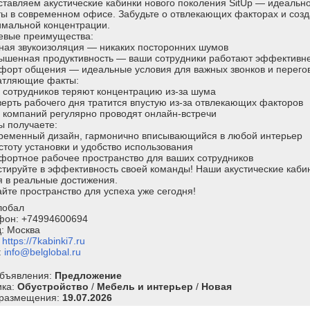
тавляем акустические кабинки нового поколения SitUp — идеаль
ы в современном офисе. Забудьте о отвлекающих факторах и созд
имальной концентрации.
евые преимущества:
ная звукоизоляция — никаких посторонних шумов
вышенная продуктивность — ваши сотрудники работают эффективн
мфорт общения — идеальные условия для важных звонков и перего
атляющие факты:
 сотрудников теряют концентрацию из-за шума
верть рабочего дня тратится впустую из-за отвлекающих факторов
 компаний регулярно проводят онлайн-встречи
ы получаете:
временный дизайн, гармонично вписывающийся в любой интерьер
стоту установки и удобство использования
фортное рабочее пространство для ваших сотрудников
тируйте в эффективность своей команды! Наши акустические каби
 в реальные достижения.
йте пространство для успеха уже сегодня!
лобал
фон: +74994600694
: Москва
:
https://7kabinki7.ru
:
info@belglobal.ru
объявления:
Предложение
ика:
Обустройство
/
Мебель и интерьер
/
Новая
 размещения:
19.07.2026