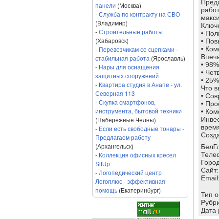
Предс
панели
(Москва)
работ
-
Служба по контракту на СВО
макс
(Владимир)
Ключ
-
Строительные работы
• Пол
(Хабаровск)
• По
-
Перевозчикам со сцепками -
• Ко
Впеч
стабильная работа
(Ярославль)
• 98%
-
Нары для оснащения
• Чет
защитных сооружений
• 25%
-
Квартира студия в Анапе - ул.
Что в
Северная 113
• Со
-
Скупка смартфонов,
• Про
инструмента, бытовой техники
• Ком
(Набережные Челны)
Инвес
время
-
Если есть свободные тонары -
Созда
Предлагаем работу
(Архангельск)
БелГ
-
Коллекция офисных кресел
Теле
Город
SitUp
Сайт
-
Логопедический центр
Email
Логоплюс - эффективная
помощь
(Екатеринбург)
Тип 
Рубр
Дата