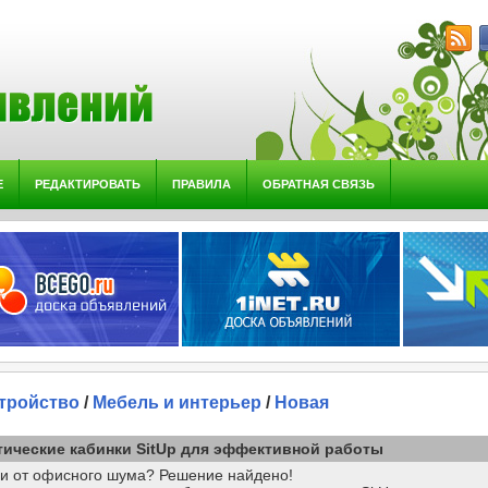
Е
РЕДАКТИРОВАТЬ
ПРАВИЛА
ОБРАТНАЯ СВЯЗЬ
тройство
/
Мебель и интерьер
/
Новая
тические кабинки SitUp для эффективной работы
ли от офисного шума? Решение найдено!