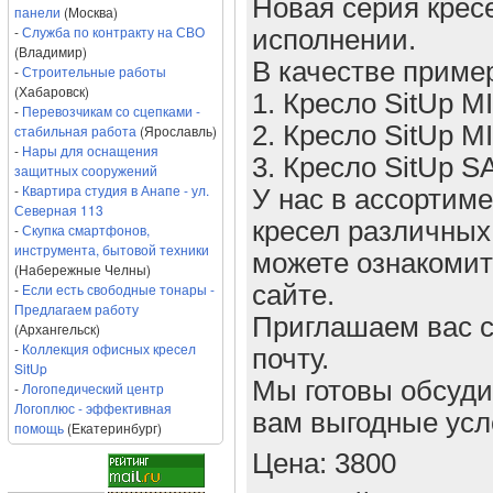
Новая серия крес
панели
(Москва)
-
Служба по контракту на СВО
исполнении.
(Владимир)
В качестве приме
-
Строительные работы
(Хабаровск)
1. Кресло SitUp M
-
Перевозчикам со сцепками -
2. Кресло SitUp M
стабильная работа
(Ярославль)
-
Нары для оснащения
3. Кресло SitUp 
защитных сооружений
-
Квартира студия в Анапе - ул.
У нас в ассортим
Северная 113
кресел различных
-
Скупка смартфонов,
инструмента, бытовой техники
можете ознакомит
(Набережные Челны)
-
Если есть свободные тонары -
сайте.
Предлагаем работу
Приглашаем вас с
(Архангельск)
-
Коллекция офисных кресел
почту.
SitUp
Мы готовы обсуди
-
Логопедический центр
Логоплюс - эффективная
вам выгодные усл
помощь
(Екатеринбург)
Цена: 3800