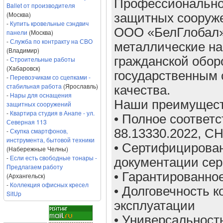
Профессионально
Ballet от производителя
(Москва)
защитных сооруж
-
Купить кровельные сэндвич
ООО «БелГлобал»
панели
(Москва)
-
Служба по контракту на СВО
металлические н
(Владимир)
гражданской обор
-
Строительные работы
(Хабаровск)
государственным 
-
Перевозчикам со сцепками -
стабильная работа
(Ярославль)
качества.
-
Нары для оснащения
Наши преимущест
защитных сооружений
-
Квартира студия в Анапе - ул.
• Полное соответс
Северная 113
-
Скупка смартфонов,
88.13330.2022, СН
инструмента, бытовой техники
• Сертифицирова
(Набережные Челны)
-
Если есть свободные тонары -
документации сер
Предлагаем работу
• Гарантированно
(Архангельск)
-
Коллекция офисных кресел
• Долговечность 
SitUp
эксплуатации
• Универсальност