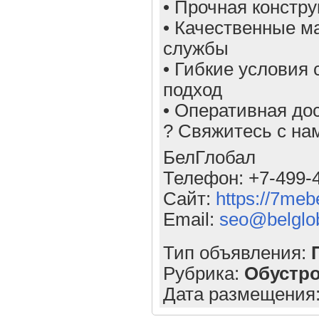
• Прочная констр
• Качественные м
службы
• Гибкие условия
подход
• Оперативная до
? Свяжитесь с на
БелГлобал
Телефон: +7-499-
Сайт:
https://7meb
Email:
seo@belglob
Тип объявления:
Рубрика:
Обустр
Дата размещения