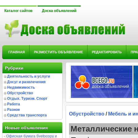
Каталог сайтов
Доска объявлений
ГЛАВНАЯ
РАЗМЕСТИТЬ ОБЪЯВЛЕНИЕ
РЕДАКТИРОВАТЬ
ПРА
Рубрики
Деятельность и услуги
Досуг и развлечения
Недвижимость
Обустройство
Отдых. Туризм. Спорт
Работа
Разное
Обустройство
/
Мебель и и
Средства транспорта
Металлические 
Новые объявления
-
Офисная бумага Svetocopy и