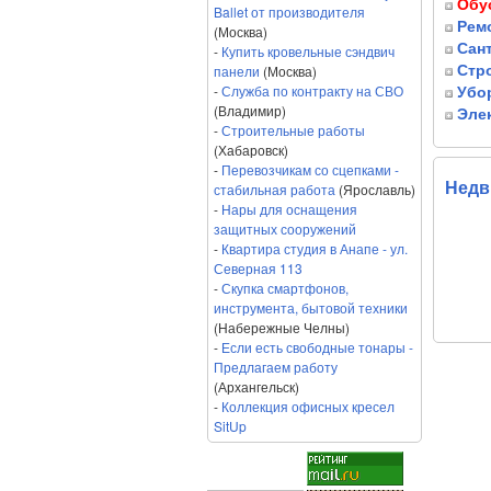
Обу
Ballet от производителя
Рем
(Москва)
Сант
-
Купить кровельные сэндвич
панели
(Москва)
Стр
-
Служба по контракту на СВО
Убор
(Владимир)
Эле
-
Строительные работы
(Хабаровск)
-
Перевозчикам со сцепками -
Недв
стабильная работа
(Ярославль)
-
Нары для оснащения
защитных сооружений
-
Квартира студия в Анапе - ул.
Северная 113
-
Скупка смартфонов,
инструмента, бытовой техники
(Набережные Челны)
-
Если есть свободные тонары -
Предлагаем работу
(Архангельск)
-
Коллекция офисных кресел
SitUp