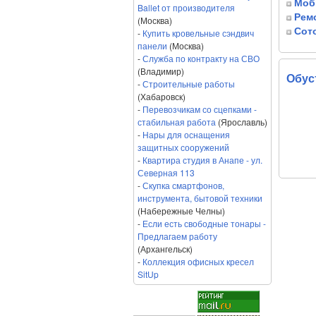
Моб
Ballet от производителя
Рем
(Москва)
Сот
-
Купить кровельные сэндвич
панели
(Москва)
-
Служба по контракту на СВО
(Владимир)
Обус
-
Строительные работы
(Хабаровск)
-
Перевозчикам со сцепками -
стабильная работа
(Ярославль)
-
Нары для оснащения
защитных сооружений
-
Квартира студия в Анапе - ул.
Северная 113
-
Скупка смартфонов,
инструмента, бытовой техники
(Набережные Челны)
-
Если есть свободные тонары -
Предлагаем работу
(Архангельск)
-
Коллекция офисных кресел
SitUp