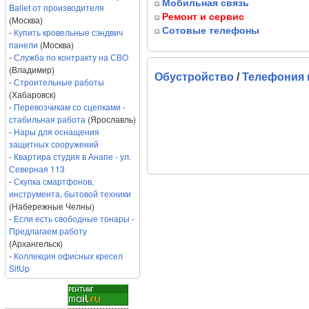
Мобильная связь
Ballet от производителя
Ремонт и сервис
(Москва)
Сотовые телефоны
-
Купить кровельные сэндвич
панели
(Москва)
-
Служба по контракту на СВО
(Владимир)
Обустройство
/
Телефония 
-
Строительные работы
(Хабаровск)
-
Перевозчикам со сцепками -
стабильная работа
(Ярославль)
-
Нары для оснащения
защитных сооружений
-
Квартира студия в Анапе - ул.
Северная 113
-
Скупка смартфонов,
инструмента, бытовой техники
(Набережные Челны)
-
Если есть свободные тонары -
Предлагаем работу
(Архангельск)
-
Коллекция офисных кресел
SitUp