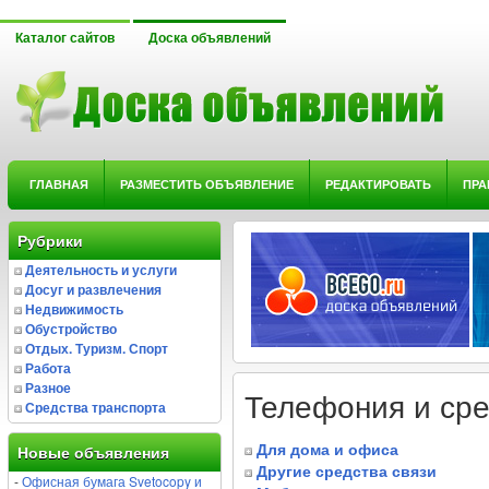
Каталог сайтов
Доска объявлений
ГЛАВНАЯ
РАЗМЕСТИТЬ ОБЪЯВЛЕНИЕ
РЕДАКТИРОВАТЬ
ПРА
Рубрики
Деятельность и услуги
Досуг и развлечения
Недвижимость
Обустройство
Отдых. Туризм. Спорт
Работа
Разное
Телефония и сре
Средства транспорта
Для дома и офиса
Новые объявления
Другие средства связи
-
Офисная бумага Svetocopy и