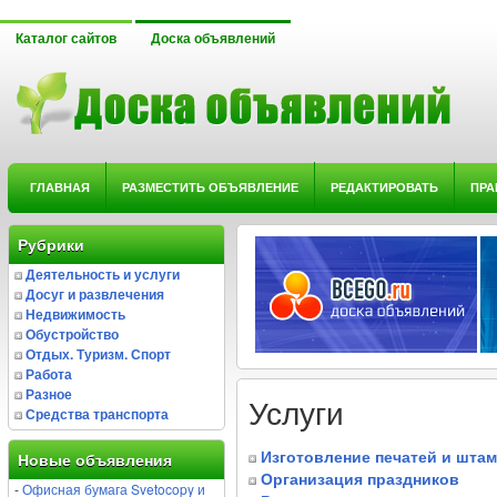
Каталог сайтов
Доска объявлений
ГЛАВНАЯ
РАЗМЕСТИТЬ ОБЪЯВЛЕНИЕ
РЕДАКТИРОВАТЬ
ПРА
Рубрики
Деятельность и услуги
Досуг и развлечения
Недвижимость
Обустройство
Отдых. Туризм. Спорт
Работа
Разное
Услуги
Средства транспорта
Изготовление печатей и шта
Новые объявления
Организация праздников
-
Офисная бумага Svetocopy и