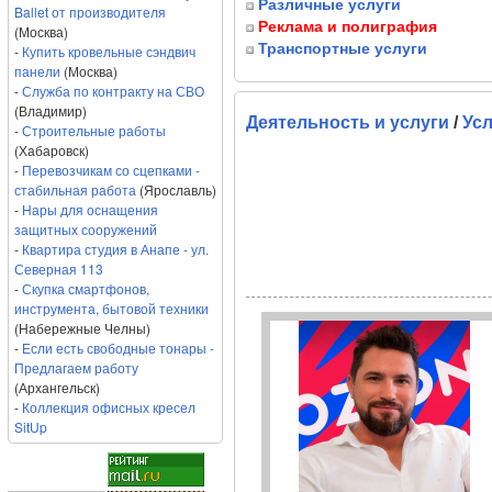
Различные услуги
Ballet от производителя
Реклама и полиграфия
(Москва)
Транспортные услуги
-
Купить кровельные сэндвич
панели
(Москва)
-
Служба по контракту на СВО
(Владимир)
Деятельность и услуги
/
Усл
-
Строительные работы
(Хабаровск)
-
Перевозчикам со сцепками -
стабильная работа
(Ярославль)
-
Нары для оснащения
защитных сооружений
-
Квартира студия в Анапе - ул.
Северная 113
-
Скупка смартфонов,
инструмента, бытовой техники
(Набережные Челны)
-
Если есть свободные тонары -
Предлагаем работу
(Архангельск)
-
Коллекция офисных кресел
SitUp