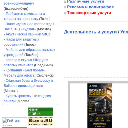
Различные услуги
военнослужащему
Реклама и полиграфия
(Екатеринбург)
Транспортные услуги
-
Требуются самосвалы и
тонары на перевозку
(Тверь)
-
Ваше идеальное кресло ждет
Вас в ТРЦ «Гудзон»
(Москва)
Деятельность и услуги
/
Усл
-
Акустические кабинки SitUp
-
Нары для защитных
сооружений
(Тверь)
-
Мебель для образовательных
учреждений
(Тамбов)
-
Кресла и стулья SitUp для
оптовых клиентов
(Владимир)
-
Компания «БелГлобал».
Мебель для офиса
(Смоленск)
-
Офисная бумага Svetocopy и
Ballet от производителя
(Москва)
-
Купить кровельные сэндвич
панели
(Москва)