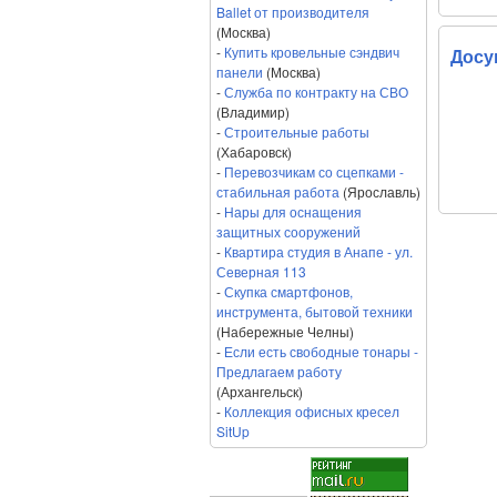
Ballet от производителя
(Москва)
-
Купить кровельные сэндвич
Досу
панели
(Москва)
-
Служба по контракту на СВО
(Владимир)
-
Строительные работы
(Хабаровск)
-
Перевозчикам со сцепками -
стабильная работа
(Ярославль)
-
Нары для оснащения
защитных сооружений
-
Квартира студия в Анапе - ул.
Северная 113
-
Скупка смартфонов,
инструмента, бытовой техники
(Набережные Челны)
-
Если есть свободные тонары -
Предлагаем работу
(Архангельск)
-
Коллекция офисных кресел
SitUp