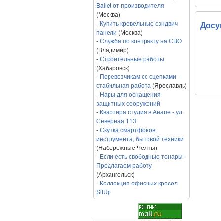
Ballet от производителя
(Москва)
-
Купить кровельные сэндвич
Досу
панели
(Москва)
-
Служба по контракту на СВО
(Владимир)
-
Строительные работы
(Хабаровск)
-
Перевозчикам со сцепками -
стабильная работа
(Ярославль)
-
Нары для оснащения
защитных сооружений
-
Квартира студия в Анапе - ул.
Северная 113
-
Скупка смартфонов,
инструмента, бытовой техники
(Набережные Челны)
-
Если есть свободные тонары -
Предлагаем работу
(Архангельск)
-
Коллекция офисных кресел
SitUp