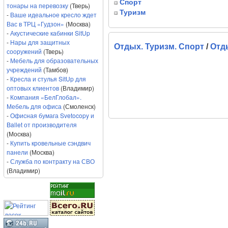
Спорт
тонары на перевозку
(Тверь)
Туризм
-
Ваше идеальное кресло ждет
Вас в ТРЦ «Гудзон»
(Москва)
-
Акустические кабинки SitUp
-
Нары для защитных
Отдых. Туризм. Спорт
/
Отд
сооружений
(Тверь)
-
Мебель для образовательных
учреждений
(Тамбов)
-
Кресла и стулья SitUp для
оптовых клиентов
(Владимир)
-
Компания «БелГлобал».
Мебель для офиса
(Смоленск)
-
Офисная бумага Svetocopy и
Ballet от производителя
(Москва)
-
Купить кровельные сэндвич
панели
(Москва)
-
Служба по контракту на СВО
(Владимир)