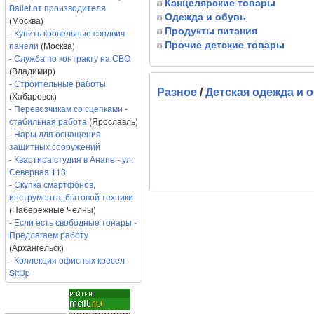
Канцелярские товары
Ballet от производителя
Одежда и обувь
(Москва)
Продукты питания
-
Купить кровельные сэндвич
панели
(Москва)
Прочие детские товары
-
Служба по контракту на СВО
(Владимир)
-
Строительные работы
Разное
/
Детская одежда и 
(Хабаровск)
-
Перевозчикам со сцепками -
стабильная работа
(Ярославль)
-
Нары для оснащения
защитных сооружений
-
Квартира студия в Анапе - ул.
Северная 113
-
Скупка смартфонов,
инструмента, бытовой техники
(Набережные Челны)
-
Если есть свободные тонары -
Предлагаем работу
(Архангельск)
-
Коллекция офисных кресел
SitUp