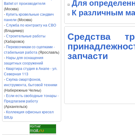
Для определен
Ballet от производителя
(Москва)
К различным ма
-
Купить кровельные сэндвич
панели
(Москва)
-
Служба по контракту на СВО
(Владимир)
Средства тр
-
Строительные работы
(Хабаровск)
принадлежнос
-
Перевозчикам со сцепками -
стабильная работа
(Ярославль)
запчасти
-
Нары для оснащения
защитных сооружений
-
Квартира студия в Анапе - ул.
Северная 113
-
Скупка смартфонов,
инструмента, бытовой техники
(Набережные Челны)
-
Если есть свободные тонары -
Предлагаем работу
(Архангельск)
-
Коллекция офисных кресел
SitUp