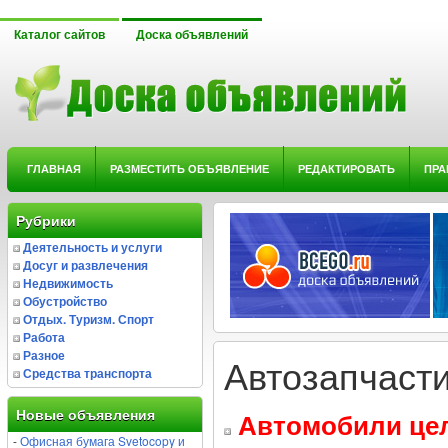
Каталог сайтов
Доска объявлений
ГЛАВНАЯ
РАЗМЕСТИТЬ ОБЪЯВЛЕНИЕ
РЕДАКТИРОВАТЬ
ПРА
Рубрики
Деятельность и услуги
Досуг и развлечения
Недвижимость
Обустройство
Отдых. Туризм. Спорт
Работа
Разное
Автозапчаст
Средства транспорта
Новые объявления
Автомобили цел
-
Офисная бумага Svetocopy и