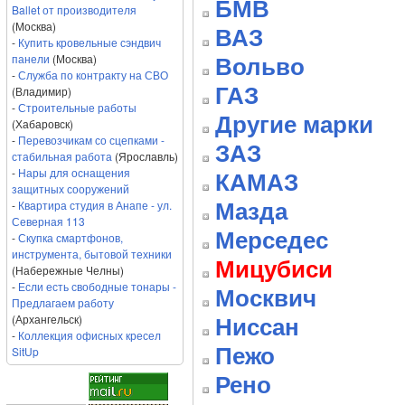
БМВ
Ballet от производителя
(Москва)
ВАЗ
-
Купить кровельные сэндвич
панели
(Москва)
Вольво
-
Служба по контракту на СВО
ГАЗ
(Владимир)
-
Строительные работы
Другие марки
(Хабаровск)
-
Перевозчикам со сцепками -
ЗАЗ
стабильная работа
(Ярославль)
-
Нары для оснащения
КАМАЗ
защитных сооружений
-
Квартира студия в Анапе - ул.
Мазда
Северная 113
Мерседес
-
Скупка смартфонов,
инструмента, бытовой техники
Мицубиси
(Набережные Челны)
-
Если есть свободные тонары -
Москвич
Предлагаем работу
(Архангельск)
Ниссан
-
Коллекция офисных кресел
Пежо
SitUp
Рено