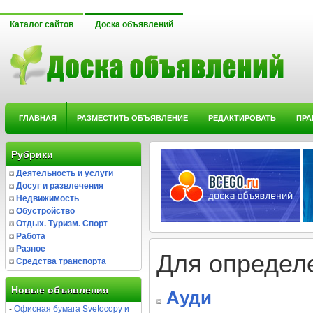
Каталог сайтов
Доска объявлений
ГЛАВНАЯ
РАЗМЕСТИТЬ ОБЪЯВЛЕНИЕ
РЕДАКТИРОВАТЬ
ПРА
Рубрики
Деятельность и услуги
Досуг и развлечения
Недвижимость
Обустройство
Отдых. Туризм. Спорт
Работа
Разное
Для определ
Средства транспорта
Новые объявления
Ауди
-
Офисная бумага Svetocopy и