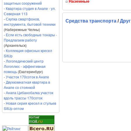
Наземные
защитных сооружений
-
Квартира студия в Анапе - ул.
Северная 113
-
Скупка смартфонов,
Средства транспорта
/
Друг
инструмента, бытовой техники
(Набережные Челны)
-
Если есть свободные тонары -
Предлагаем работу
(Архангельск)
-
Коллекция офисных кресел
SitUp
-
Логопедический центр
Логоплюс - эффективная
помощь
(Екатеринбург)
-
Участок 170соток в Анапе
-
Двухкомнатная квартира в
Анапе со стоянкой
-
Анапа Цибанобалка участок
вдоль трассы 170соток
-
Новая серия кресел и стульев
SitUp оптом