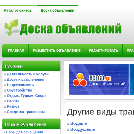
Каталог сайтов
Доска объявлений
ГЛАВНАЯ
РАЗМЕСТИТЬ ОБЪЯВЛЕНИЕ
РЕДАКТИРОВАТЬ
ПРА
Рубрики
Деятельность и услуги
Досуг и развлечения
Недвижимость
Обустройство
Отдых. Туризм. Спорт
Работа
Разное
Другие виды тра
Средства транспорта
Водные
Новые объявления
Воздушные
-
Нары для оснащения