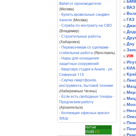
БМ
Ballet от производителя
ВАЗ
(Москва)
Вол
-
Купить кровельные сэндвич
панели
(Москва)
ГАЗ
-
Служба по контракту на СВО
Джип
(Владимир)
Дод
-
Строительные работы
Дру
(Хабаровск)
Дэу
-
Перевозчикам со сцепками -
Зап
стабильная работа
(Ярославль)
ИЖ
-
Нары для оснащения
Ису
защитных сооружений
КИА 
-
Квартира студия в Анапе - ул.
Северная 113
Кра
-
Скупка смартфонов,
Лек
инструмента, бытовой техники
Маз
(Набережные Челны)
Мер
-
Если есть свободные тонары -
Миц
Предлагаем работу
Мос
(Архангельск)
Нис
-
Коллекция офисных кресел
Опе
SitUp
Пеж
Пон
Рен