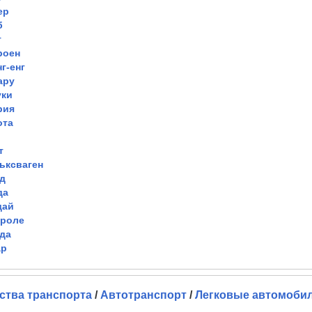
ер
б
т
роен
г-енг
ару
уки
рия
ота
т
ьксваген
д
да
дай
роле
да
ар
ства транспорта
/
Автотранспорт
/
Легковые автомоби