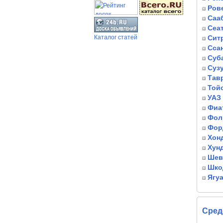
Ров
Саа
Сеа
Каталог статей
Сит
Ссан
Суб
Суз
Тав
Той
УАЗ
Фиа
Фол
Фор
Хон
Хун
Шев
Шко
Ягу
Сред