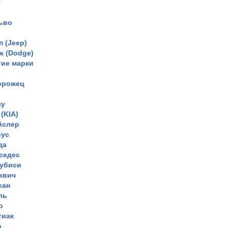
В
ьво
 (Jeep)
ж (Dodge)
гие марки
орожец
зу
(KIA)
йслер
сус
да
седес
убиси
квич
сан
ль
о
тиак
о