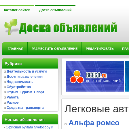
Каталог сайтов
Доска объявлений
ГЛАВНАЯ
РАЗМЕСТИТЬ ОБЪЯВЛЕНИЕ
РЕДАКТИРОВАТЬ
ПРА
Рубрики
Деятельность и услуги
Досуг и развлечения
Недвижимость
Обустройство
Отдых. Туризм. Спорт
Работа
Разное
Легковые ав
Средства транспорта
Новые объявления
Альфа ромео
-
Офисная бумага Svetocopy и