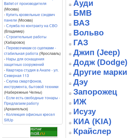
Ауди
Ballet от производителя
(Москва)
БМВ
-
Купить кровельные сэндвич
панели
(Москва)
ВАЗ
-
Служба по контракту на СВО
Вольво
(Владимир)
-
Строительные работы
ГАЗ
(Хабаровск)
-
Перевозчикам со сцепками -
Джип (Jeep)
стабильная работа
(Ярославль)
-
Нары для оснащения
Додж (Dodge)
защитных сооружений
-
Квартира студия в Анапе - ул.
Другие марки
Северная 113
Дэу
-
Скупка смартфонов,
инструмента, бытовой техники
Запорожец
(Набережные Челны)
-
Если есть свободные тонары -
ИЖ
Предлагаем работу
(Архангельск)
Исузу
-
Коллекция офисных кресел
КИА (KIA)
SitUp
Крайслер