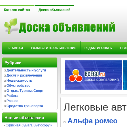
Каталог сайтов
Доска объявлений
ГЛАВНАЯ
РАЗМЕСТИТЬ ОБЪЯВЛЕНИЕ
РЕДАКТИРОВАТЬ
ПРА
Рубрики
Деятельность и услуги
Досуг и развлечения
Недвижимость
Обустройство
Отдых. Туризм. Спорт
Работа
Разное
Легковые ав
Средства транспорта
Новые объявления
Альфа ромео
-
Офисная бумага Svetocopy и