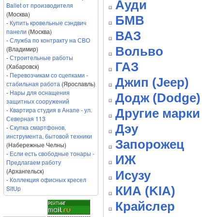
Ауди
Ballet от производителя
(Москва)
БМВ
-
Купить кровельные сэндвич
панели
(Москва)
ВАЗ
-
Служба по контракту на СВО
Вольво
(Владимир)
-
Строительные работы
ГАЗ
(Хабаровск)
-
Перевозчикам со сцепками -
Джип (Jeep)
стабильная работа
(Ярославль)
-
Нары для оснащения
Додж (Dodge)
защитных сооружений
-
Квартира студия в Анапе - ул.
Другие марки
Северная 113
Дэу
-
Скупка смартфонов,
инструмента, бытовой техники
Запорожец
(Набережные Челны)
-
Если есть свободные тонары -
ИЖ
Предлагаем работу
(Архангельск)
Исузу
-
Коллекция офисных кресел
КИА (KIA)
SitUp
Крайслер