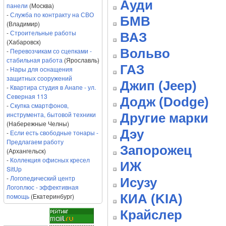
Ауди
панели
(Москва)
-
Служба по контракту на СВО
БМВ
(Владимир)
-
Строительные работы
ВАЗ
(Хабаровск)
Вольво
-
Перевозчикам со сцепками -
стабильная работа
(Ярославль)
ГАЗ
-
Нары для оснащения
защитных сооружений
Джип (Jeep)
-
Квартира студия в Анапе - ул.
Северная 113
Додж (Dodge)
-
Скупка смартфонов,
инструмента, бытовой техники
Другие марки
(Набережные Челны)
Дэу
-
Если есть свободные тонары -
Предлагаем работу
Запорожец
(Архангельск)
-
Коллекция офисных кресел
ИЖ
SitUp
-
Логопедический центр
Исузу
Логоплюс - эффективная
КИА (KIA)
помощь
(Екатеринбург)
Крайслер