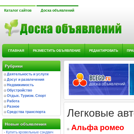
Каталог сайтов
Доска объявлений
ГЛАВНАЯ
РАЗМЕСТИТЬ ОБЪЯВЛЕНИЕ
РЕДАКТИРОВАТЬ
ПРА
Рубрики
Деятельность и услуги
Досуг и развлечения
Недвижимость
Обустройство
Отдых. Туризм. Спорт
Работа
Разное
Легковые ав
Средства транспорта
Новые объявления
Альфа ромео
-
Купить кровельные сэндвич