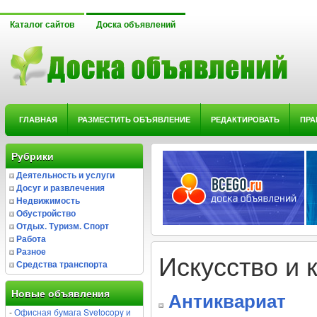
Каталог сайтов
Доска объявлений
ГЛАВНАЯ
РАЗМЕСТИТЬ ОБЪЯВЛЕНИЕ
РЕДАКТИРОВАТЬ
ПРА
Рубрики
Деятельность и услуги
Досуг и развлечения
Недвижимость
Обустройство
Отдых. Туризм. Спорт
Работа
Разное
Искусство и
Средства транспорта
Новые объявления
Антиквариат
-
Офисная бумага Svetocopy и