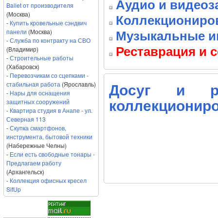
Аудио и видеоз
Ballet от производителя
(Москва)
Коллекциониро
-
Купить кровельные сэндвич
панели
(Москва)
Музыкальные и
-
Служба по контракту на СВО
Реставрация и 
(Владимир)
-
Строительные работы
(Хабаровск)
-
Перевозчикам со сцепками -
стабильная работа
(Ярославль)
Досуг и ра
-
Нары для оснащения
защитных сооружений
коллекционир
-
Квартира студия в Анапе - ул.
Северная 113
-
Скупка смартфонов,
инструмента, бытовой техники
(Набережные Челны)
-
Если есть свободные тонары -
Предлагаем работу
(Архангельск)
-
Коллекция офисных кресел
SitUp